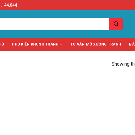
.144.844
HỦ
PHỤ KIỆN KHUNG TRANH
TƯ VẤN MỠ XƯỞNG TRANH
BÁ
Showing the