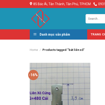
Chuyển
85 Bác Ái, Tân Thành, Tân Phú, TPHCM
0931
đến
nội
Search
dung
for:
Danh mục sản phẩm
TRANG C
Home
/
Products tagged “bát liên xô”
-16%