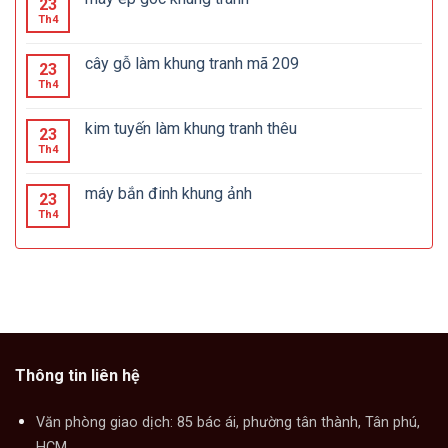
23
Th4
cây gỗ làm khung tranh mã 209
23
Th4
kim tuyến làm khung tranh thêu
23
Th4
máy bắn đinh khung ảnh
23
Th4
Thông tin liên hệ
Văn phòng giao dịch: 85 bác ái, phường tân thành, Tân phú,
HCM