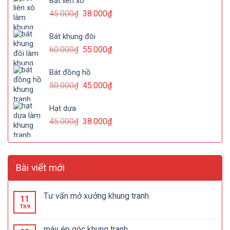
Bát liên xô
45.000
₫
38.000
₫
Bát khung đôi
60.000
₫
55.000
₫
Bát đồng hồ
50.000
₫
45.000
₫
Hạt dưa
45.000
₫
38.000
₫
Bài viết mới
Tư vấn mở xưởng khung tranh
11
Th9
máy ép góc khung tranh